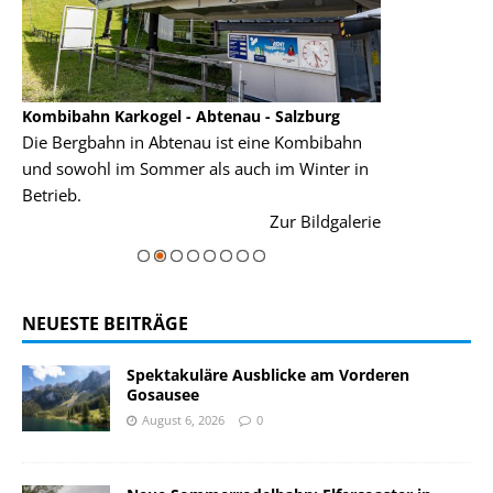
Kombibahn Karkogel - Abtenau - Salzburg
Garmisch-Part
Die Bergbahn in Abtenau ist eine Kombibahn
Garmisch-Parte
und sowohl im Sommer als auch im Winter in
der Hauptorte 
Betrieb.
einer Grandios
rie
Zur Bildgalerie
majestätisch...
NEUESTE BEITRÄGE
Spektakuläre Ausblicke am Vorderen
Gosausee
August 6, 2026
0