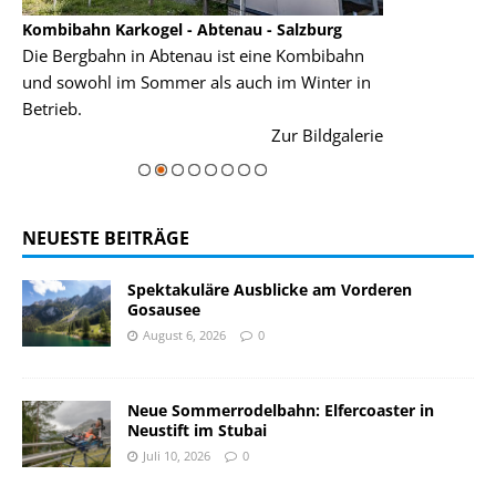
Kombibahn Karkogel - Abtenau - Salzburg
Garmisch-Part
Die Bergbahn in Abtenau ist eine Kombibahn
Garmisch-Parte
und sowohl im Sommer als auch im Winter in
der Hauptorte 
Betrieb.
einer Grandios
rie
Zur Bildgalerie
majestätisch...
NEUESTE BEITRÄGE
Spektakuläre Ausblicke am Vorderen
Gosausee
August 6, 2026
0
Neue Sommerrodelbahn: Elfercoaster in
Neustift im Stubai
Juli 10, 2026
0