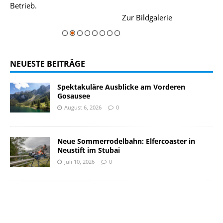
Betrieb.
einer Grandios
rie
Zur Bildgalerie
majestätisch...
NEUESTE BEITRÄGE
Spektakuläre Ausblicke am Vorderen
Gosausee
August 6, 2026
0
Neue Sommerrodelbahn: Elfercoaster in
Neustift im Stubai
Juli 10, 2026
0