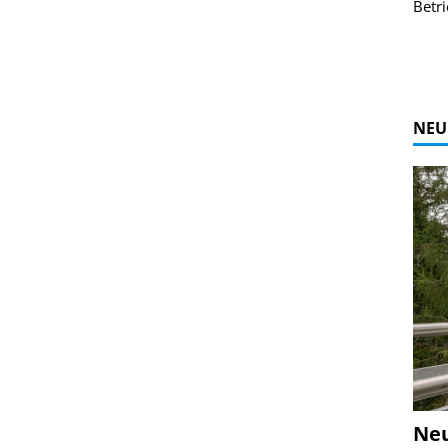
r Bildgalerie
Bilder des Coasters ansehen.
Betri
Zur Bildgalerie
NEU
Ne