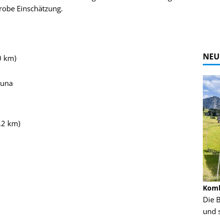
grobe Einschätzung.
NEU
0 km)
auna
,2 km)
Alpine Coaster - Imst - Tirol - Bilder
Komb
n in Leogang
Mehr als 3,5 Kilometer Fahrspaß auf dem
Die 
Alpine Coaster in Imst! Hier kannst Du Dir
und 