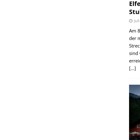
Elf
Stu
Jul
Am 8.
der 
Stre
sind
erre
[…]