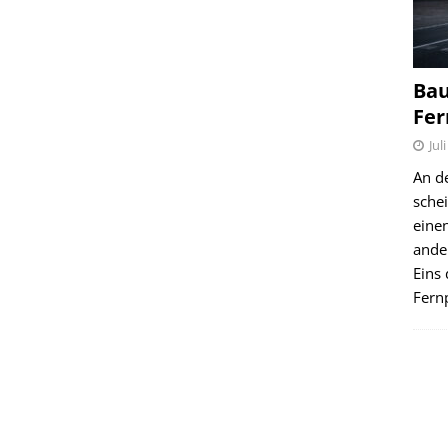
Bau
Fer
Jul
An d
schei
einen
ande
Eins 
Fernp