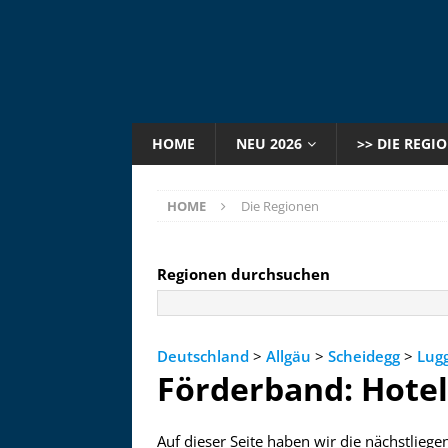
HOME
NEU 2026
>> DIE REGI
HOME
Die Regionen
Regionen durchsuchen
Deutschland
>
Allgäu
>
Scheidegg
>
Lugg
Förderband: Hote
Auf dieser Seite haben wir die nächstlieg