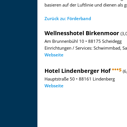
basieren auf der Luftlinie und dienen als 
Zurück zu: Förderband
Wellnesshotel Birkenmoor
(3,
Am Brunnenbühl 10 • 88175 Scheidegg
Einrichtungen / Services: Schwimmbad, S
Webseite
•••s
Hotel Lindenberger Hof
(6
Hauptstraße 50 • 88161 Lindenberg
Webseite
Asitzbahn - Leogang - Bilder
Schau Dir hier Bilder der Asitzbah
an.