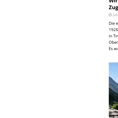
Wir
Zug
Jul
Die e
1926 
in Ti
Ober
Es wa