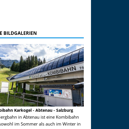
E BILDGALERIEN
ibahn Karkogel - Abtenau - Salzburg
Garmisch-Partenkirch
Bergbahn in Abtenau ist eine Kombibahn
Garmisch-Partenkirchen
sowohl im Sommer als auch im Winter in
der Hauptorte in Deuts