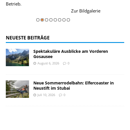
Betrieb.
einer Grandios
rie
Zur Bildgalerie
majestätisch...
NEUESTE BEITRÄGE
Spektakuläre Ausblicke am Vorderen
Gosausee
August 6, 2026
0
Neue Sommerrodelbahn: Elfercoaster in
Neustift im Stubai
Juli 10, 2026
0