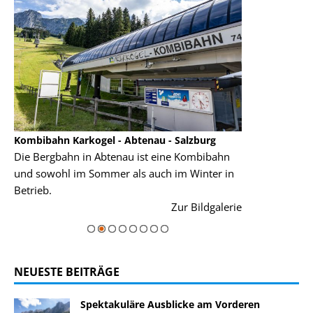
Kombibahn Karkogel - Abtenau - Salzburg
Garmisch-Part
Die Bergbahn in Abtenau ist eine Kombibahn
Garmisch-Parte
und sowohl im Sommer als auch im Winter in
der Hauptorte 
Betrieb.
einer Grandios
rie
Zur Bildgalerie
majestätisch...
NEUESTE BEITRÄGE
Spektakuläre Ausblicke am Vorderen