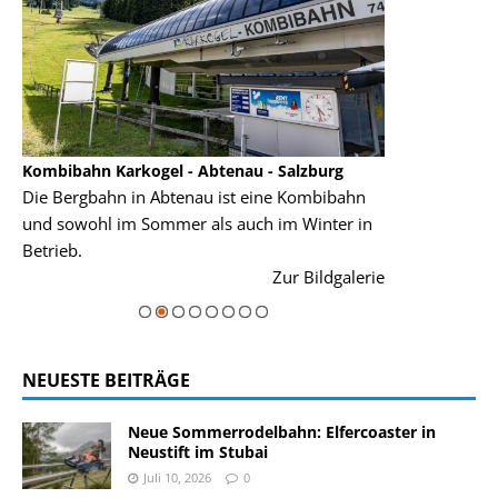
Kombibahn Karkogel - Abtenau - Salzburg
Garmisch-Part
Die Bergbahn in Abtenau ist eine Kombibahn
Garmisch-Parte
und sowohl im Sommer als auch im Winter in
der Hauptorte 
Betrieb.
einer Grandios
rie
Zur Bildgalerie
majestätisch...
NEUESTE BEITRÄGE
Neue Sommerrodelbahn: Elfercoaster in
Neustift im Stubai
Juli 10, 2026
0