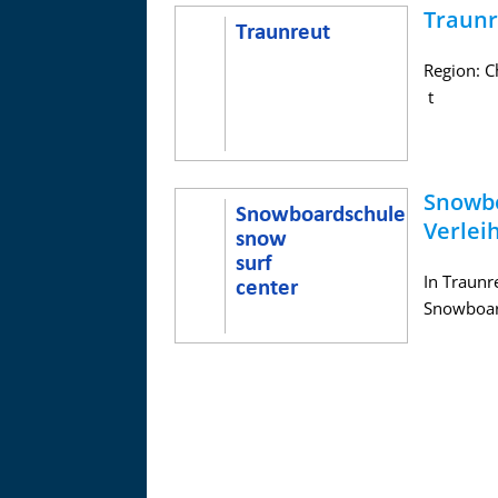
Traunr
Region: 
t
Snowbo
Verlei
In Traunr
Snowboard
Asitzbahn - Leogang - Bilder
Schau Dir hier Bilder der Asitzbah
an.