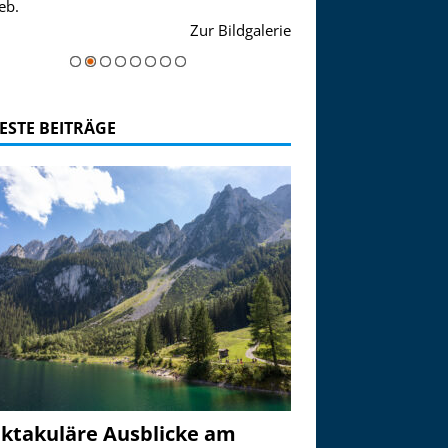
eb.
einer Grandiosen Alpen
Zur Bildgalerie
majestätisch...
ESTE BEITRÄGE
ktakuläre Ausblicke am