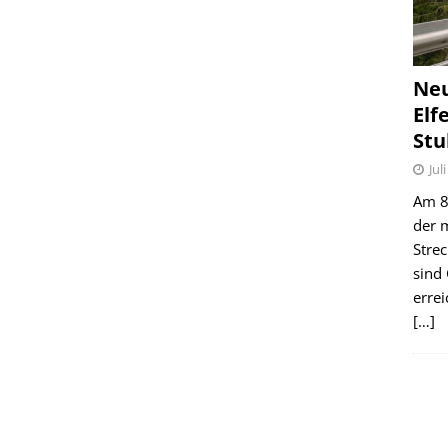
Ne
Elf
Stu
Jul
Am 8.
der 
Stre
sind
erre
[…]