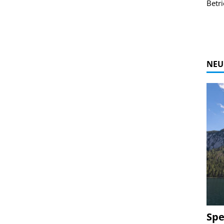
r Bildgalerie
Bilder des Coasters ansehen.
Betri
Zur Bildgalerie
NEU
Spe