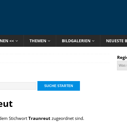
ONEN <<
THEMEN
BILDGALERIEN
NEUESTE 
Regi
eut
e dem Stichwort
Traunreut
zugeordnet sind.