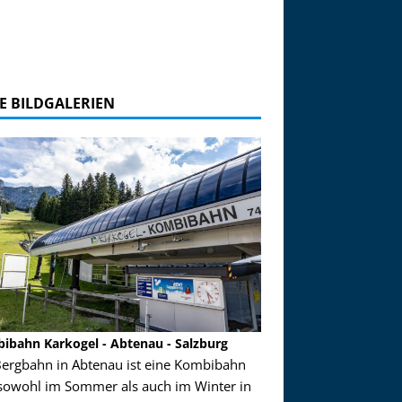
E BILDGALERIEN
ibahn Karkogel - Abtenau - Salzburg
Garmisch-Partenkirch
Bergbahn in Abtenau ist eine Kombibahn
Garmisch-Partenkirchen
sowohl im Sommer als auch im Winter in
der Hauptorte in Deuts