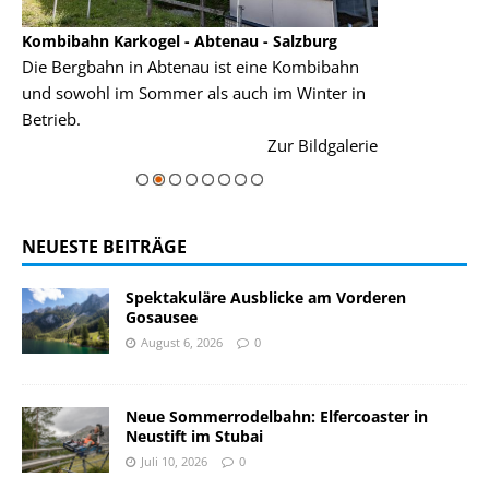
Kombibahn Karkogel - Abtenau - Salzburg
Garmisch-Part
Die Bergbahn in Abtenau ist eine Kombibahn
Garmisch-Parte
und sowohl im Sommer als auch im Winter in
der Hauptorte 
Betrieb.
einer Grandios
rie
Zur Bildgalerie
majestätisch...
NEUESTE BEITRÄGE
Spektakuläre Ausblicke am Vorderen
Gosausee
August 6, 2026
0
Neue Sommerrodelbahn: Elfercoaster in
Neustift im Stubai
Juli 10, 2026
0