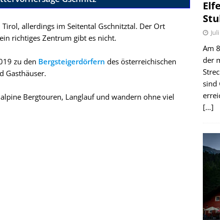
Elf
Stu
 Tirol, allerdings im Seitental Gschnitztal. Der Ort
Jul
ein richtiges Zentrum gibt es nicht.
Am 8.
der 
2019 zu den
Bergsteigerdörfern
des österreichischen
Stre
nd Gasthäuser.
sind
erre
wer alpine Bergtouren, Langlauf und wandern ohne viel
[…]