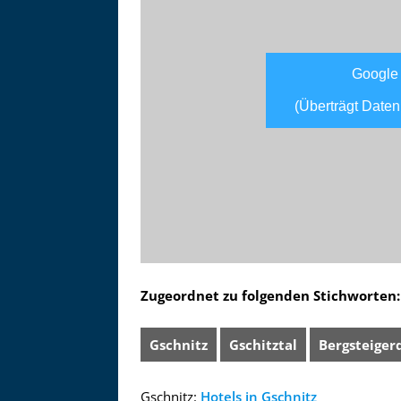
Google
(Überträgt Daten
Zugeordnet zu folgenden Stichworten:
Gschnitz
Gschitztal
Bergsteiger
Gschnitz:
Hotels in Gschnitz