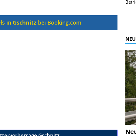
r Bildgalerie
Bilder des Coasters ansehen.
Betri
Zur Bildgalerie
ls in
Gschnitz
bei Booking.com
NEU
Ne
ttervorhersage Gschnitz