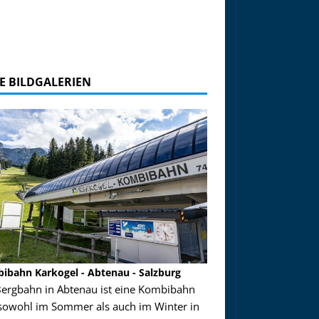
E BILDGALERIEN
ibahn Karkogel - Abtenau - Salzburg
Garmisch-Partenkirch
Bergbahn in Abtenau ist eine Kombibahn
Garmisch-Partenkirchen
sowohl im Sommer als auch im Winter in
der Hauptorte in Deuts