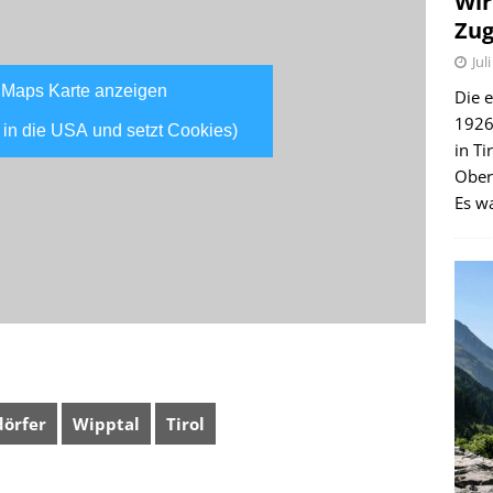
Wir
Zug
Jul
 Maps Karte anzeigen
Die e
1926 
 in die USA und setzt Cookies)
in Ti
Ober
Es wa
dörfer
Wipptal
Tirol