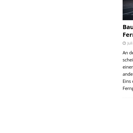
Bau
Fer
Jul
An d
schei
einen
ande
Eins 
Fernp