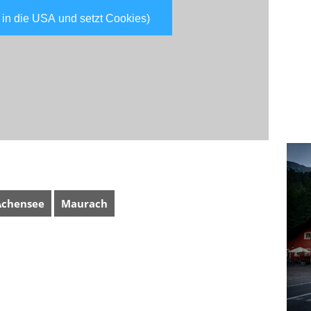
 in die USA und setzt Cookies)
Achensee
Maurach