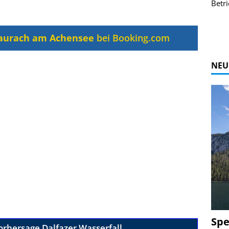
r Bildgalerie
Bilder des Coasters ansehen.
Betri
Zur Bildgalerie
urach am Achensee
bei Booking.com
NEU
Spe
orhersage Dalfazer Wasserfall