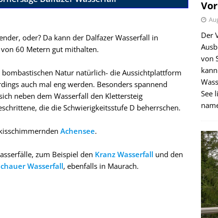
Vor
Aug
Der 
ender, oder? Da kann der Dalfazer Wasserfall in
Ausb
von 60 Metern gut mithalten.
von 
kann
 bombastischen Natur natürlich- die Aussichtplattform
Wass
llerdings auch mal eng werden. Besonders spannend
See l
 sich neben dem Wasserfall den Klettersteig
name
chrittene, die die Schwierigkeitsstufe D beherrschen.
türkisschimmernden
Achensee
.
sserfälle, zum Beispiel den
Kranz Wasserfall
und den
chauer Wasserfall
, ebenfalls in Maurach.