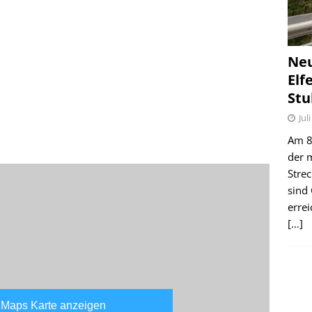
Ne
Elf
Stu
Jul
Am 8.
der 
Stre
sind
erre
[…]
 Maps Karte anzeigen