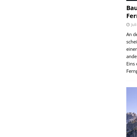
Bau
Fer
Jul
An d
schei
einen
ande
Eins 
Fernp