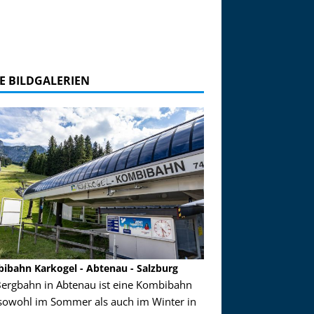
E BILDGALERIEN
ibahn Karkogel - Abtenau - Salzburg
Garmisch-Partenkirch
Bergbahn in Abtenau ist eine Kombibahn
Garmisch-Partenkirchen
sowohl im Sommer als auch im Winter in
der Hauptorte in Deuts