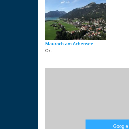
Maurach am Achensee
Ort
Google