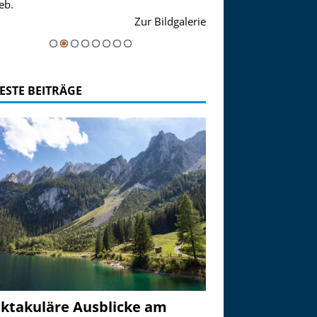
eb.
einer Grandiosen Alpen
Zur Bildgalerie
majestätisch...
ESTE BEITRÄGE
ktakuläre Ausblicke am