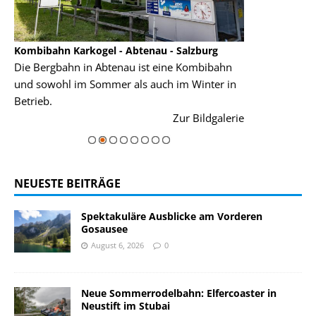
Kombibahn Karkogel - Abtenau - Salzburg
Garmisch-Part
Die Bergbahn in Abtenau ist eine Kombibahn
Garmisch-Parte
und sowohl im Sommer als auch im Winter in
der Hauptorte 
Betrieb.
einer Grandios
rie
Zur Bildgalerie
majestätisch...
NEUESTE BEITRÄGE
Spektakuläre Ausblicke am Vorderen
Gosausee
August 6, 2026
0
Neue Sommerrodelbahn: Elfercoaster in
Neustift im Stubai