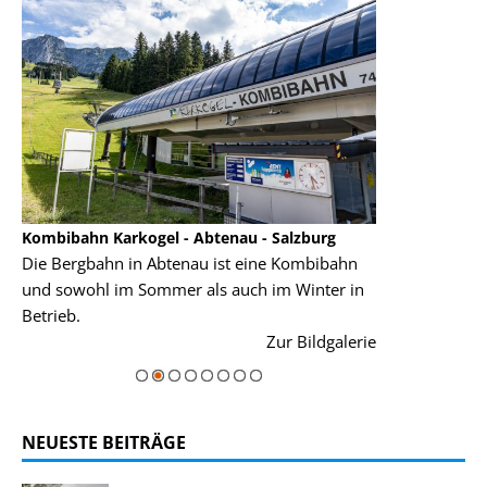
Kombibahn Karkogel - Abtenau - Salzburg
Garmisch-Part
Die Bergbahn in Abtenau ist eine Kombibahn
Garmisch-Parte
und sowohl im Sommer als auch im Winter in
der Hauptorte 
Betrieb.
einer Grandios
rie
Zur Bildgalerie
majestätisch...
NEUESTE BEITRÄGE