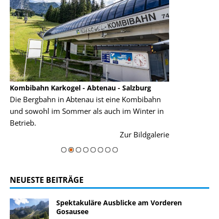
Kombibahn Karkogel - Abtenau - Salzburg
Garmisch-Part
Die Bergbahn in Abtenau ist eine Kombibahn
Garmisch-Parte
und sowohl im Sommer als auch im Winter in
der Hauptorte 
Betrieb.
einer Grandios
rie
Zur Bildgalerie
majestätisch...
NEUESTE BEITRÄGE
Spektakuläre Ausblicke am Vorderen
Gosausee