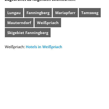
Lungau
Fanningberg
Mariapfarr
Tamsweg
Mauterndorf
Weißpriach
Skigebiet Fanningberg
Weißpriach:
Hotels in Weißpriach