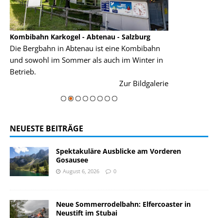
Kombibahn Karkogel - Abtenau - Salzburg
Garmisch-Part
Die Bergbahn in Abtenau ist eine Kombibahn
Garmisch-Parte
und sowohl im Sommer als auch im Winter in
der Hauptorte 
Betrieb.
einer Grandios
rie
Zur Bildgalerie
majestätisch...
NEUESTE BEITRÄGE
Spektakuläre Ausblicke am Vorderen
Gosausee
August 6, 2026
0
Neue Sommerrodelbahn: Elfercoaster in
Neustift im Stubai