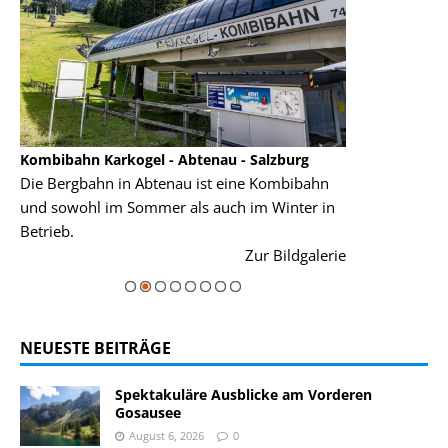
Kombibahn Karkogel - Abtenau - Salzburg
Garmisch-Part
Die Bergbahn in Abtenau ist eine Kombibahn
Garmisch-Parte
und sowohl im Sommer als auch im Winter in
der Hauptorte 
Betrieb.
einer Grandios
rie
Zur Bildgalerie
majestätisch...
NEUESTE BEITRÄGE
Spektakuläre Ausblicke am Vorderen
Gosausee
August 6, 2026
0