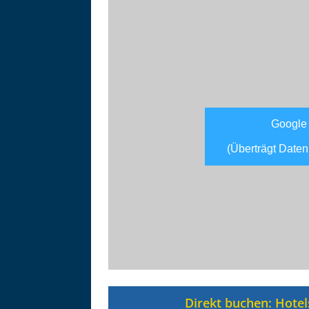
Google
(Überträgt Daten
Asitzbahn - Leogang - Bilder
Schau Dir hier Bilder der Asitzbah
an.
Direkt buchen: Hotel