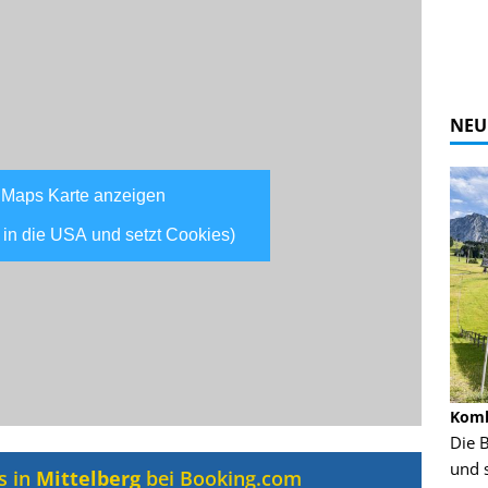
NEU
 Maps Karte anzeigen
 in die USA und setzt Cookies)
Alpine Coaster - Imst - Tirol - Bilder
Komb
n in Leogang
Mehr als 3,5 Kilometer Fahrspaß auf dem
Die 
Alpine Coaster in Imst! Hier kannst Du Dir
und 
s in
Mittelberg
bei Booking.com