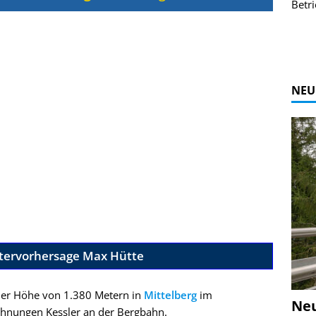
r Bildgalerie
Bilder des Coasters ansehen.
Betri
Zur Bildgalerie
NEU
tervorhersage Max Hütte
iner Höhe von 1.380 Metern in
Mittelberg
im
Ne
wohnungen Kessler an der Bergbahn.