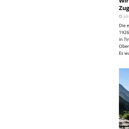
Wir
Zug
Jul
Die e
1926 
in Ti
Ober
Es wa