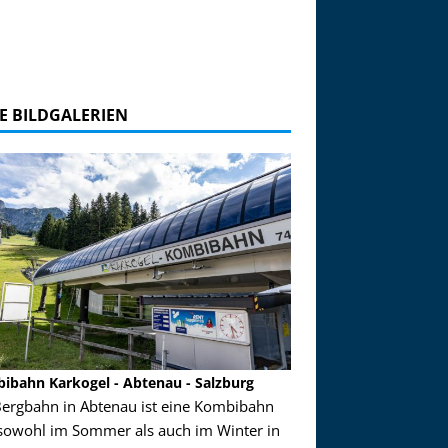
E BILDGALERIEN
ibahn Karkogel - Abtenau - Salzburg
Garmisch-Partenkirch
Bergbahn in Abtenau ist eine Kombibahn
Garmisch-Partenkirchen
sowohl im Sommer als auch im Winter in
der Hauptorte in Deuts