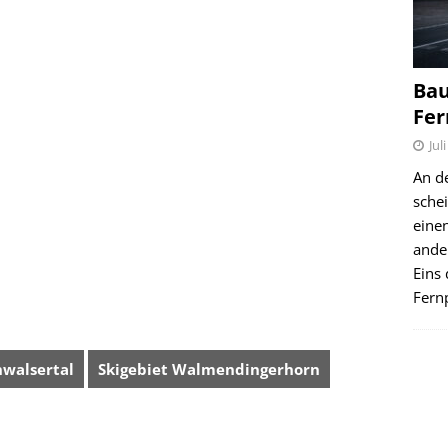
Bau
Fer
Jul
An d
schei
einen
ande
Eins 
Fernp
nwalsertal
Skigebiet Walmendingerhorn