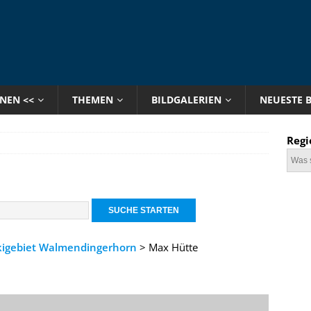
ONEN <<
THEMEN
BILDGALERIEN
NEUESTE 
Regi
kigebiet Walmendingerhorn
> Max Hütte