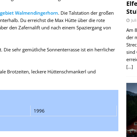
Elf
Stu
igebiet Walmendingerhorn
. Die Talstation der großen
unterhalb. Du erreichst die Max Hütte über die rote
Jul
ber den Zafernalift und nach einem Spaziergang von
Am 8.
der 
Stre
. Die sehr gemütliche Sonnenterrasse ist ein herrlicher
sind
erre
[…]
kale Brotzeiten, leckere Hüttenschmankerl und
1996