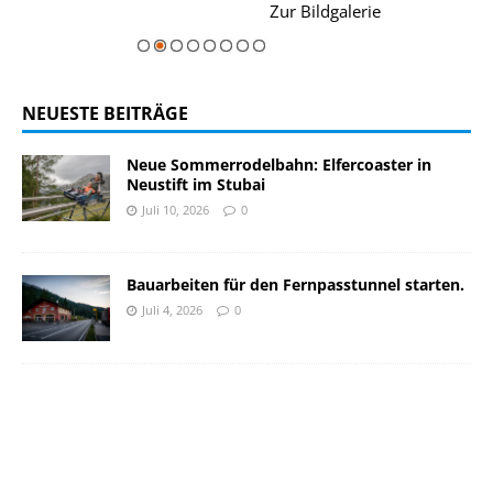
rie
Zur Bildgalerie
majestätisch...
NEUESTE BEITRÄGE
Neue Sommerrodelbahn: Elfercoaster in
Neustift im Stubai
Juli 10, 2026
0
Bauarbeiten für den Fernpasstunnel starten.
Juli 4, 2026
0