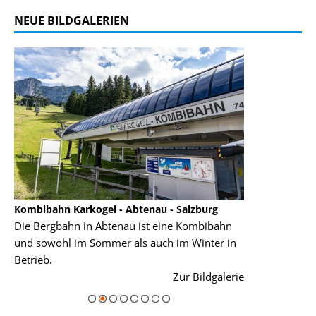
NEUE BILDGALERIEN
Kombibahn Karkogel - Abtenau - Salzburg
Garmisch-Part
Die Bergbahn in Abtenau ist eine Kombibahn
Garmisch-Parte
und sowohl im Sommer als auch im Winter in
der Hauptorte 
Betrieb.
einer Grandios
rie
Zur Bildgalerie
majestätisch...