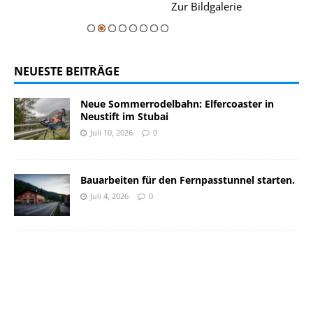
rie
Zur Bildgalerie
majestätisch...
NEUESTE BEITRÄGE
Neue Sommerrodelbahn: Elfercoaster in
Neustift im Stubai
Juli 10, 2026
0
Bauarbeiten für den Fernpasstunnel starten.
Juli 4, 2026
0