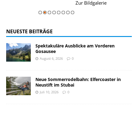
rie
Zur Bildgalerie
majestätisch...
NEUESTE BEITRÄGE
Spektakuläre Ausblicke am Vorderen
Gosausee
August 6, 2026
0
Neue Sommerrodelbahn: Elfercoaster in
Neustift im Stubai
Juli 10, 2026
0