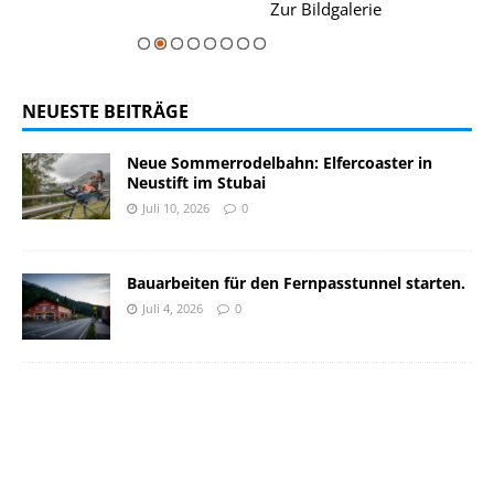
rie
Zur Bildgalerie
majestätisch...
NEUESTE BEITRÄGE
Neue Sommerrodelbahn: Elfercoaster in
Neustift im Stubai
Juli 10, 2026
0
Bauarbeiten für den Fernpasstunnel starten.
Juli 4, 2026
0