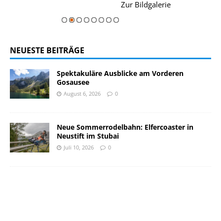
rie
Zur Bildgalerie
majestätisch...
NEUESTE BEITRÄGE
Spektakuläre Ausblicke am Vorderen
Gosausee
August 6, 2026
0
Neue Sommerrodelbahn: Elfercoaster in
Neustift im Stubai
Juli 10, 2026
0