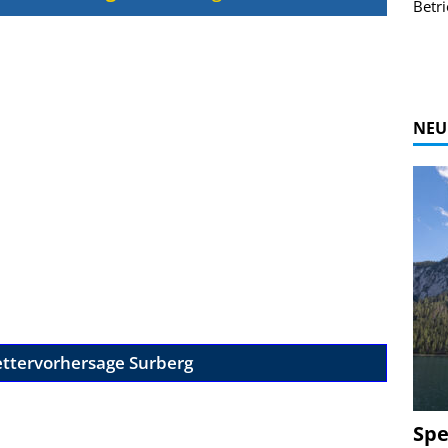
r Bildgalerie
Bilder des Coasters ansehen.
Betri
Zur Bildgalerie
NEU
ttervorhersage Surberg
Spe