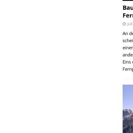
Bau
Fer
Jul
An d
schei
einen
ande
Eins 
Fernp