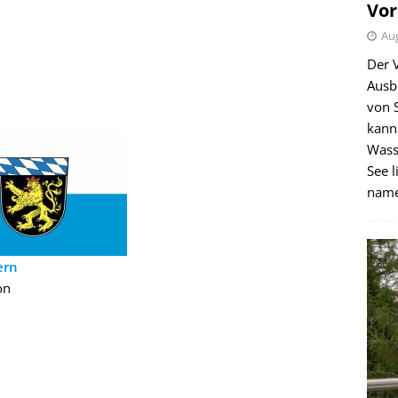
Vor
Aug
Der 
Ausb
von 
kann
Wass
See l
name
ern
on