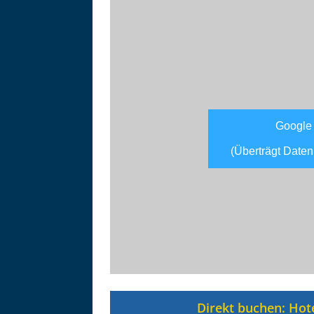
Google
(Überträgt Daten
Asitzbahn - Leogang - Bilder
Schau Dir hier Bilder der Asitzbah
an.
Direkt buchen: Hot