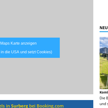
NEU
 Maps Karte anzeigen
 in die USA und setzt Cookies)
Alpine Coaster - Imst - Tirol - Bilder
Komb
n in Leogang
Mehr als 3,5 Kilometer Fahrspaß auf dem
Die 
Alpine Coaster in Imst! Hier kannst Du Dir
und 
els in
Surberg
bei Booking.com