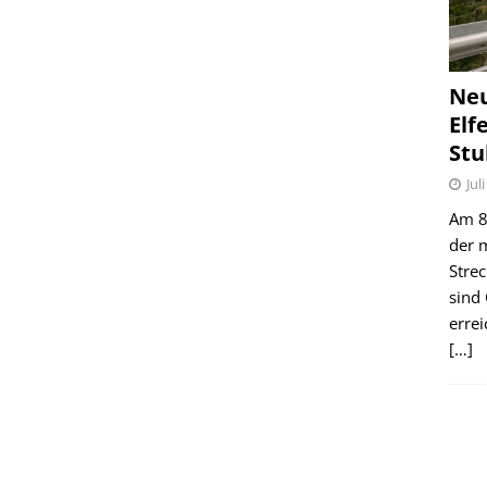
Ne
Elf
Stu
Jul
Am 8.
der 
Stre
sind
erre
[…]