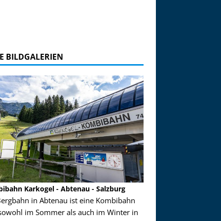
E BILDGALERIEN
ibahn Karkogel - Abtenau - Salzburg
Garmisch-Partenkirch
Bergbahn in Abtenau ist eine Kombibahn
Garmisch-Partenkirchen
sowohl im Sommer als auch im Winter in
der Hauptorte in Deuts