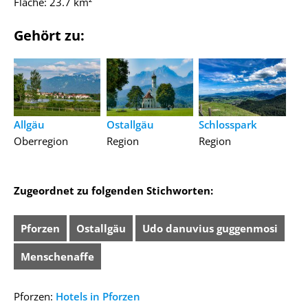
Fläche: 23.7 km²
Gehört zu:
Allgäu
Ostallgäu
Schlosspark
Oberregion
Region
Region
Zugeordnet zu folgenden Stichworten:
Pforzen
Ostallgäu
Udo danuvius guggenmosi
Menschenaffe
Pforzen:
Hotels in Pforzen