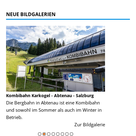
NEUE BILDGALERIEN
Kombibahn Karkogel - Abtenau - Salzburg
Garmisch-Part
Die Bergbahn in Abtenau ist eine Kombibahn
Garmisch-Parte
und sowohl im Sommer als auch im Winter in
der Hauptorte 
Betrieb.
einer Grandios
rie
Zur Bildgalerie
majestätisch...