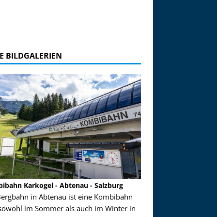
E BILDGALERIEN
ibahn Karkogel - Abtenau - Salzburg
Garmisch-Partenkirch
Bergbahn in Abtenau ist eine Kombibahn
Garmisch-Partenkirchen
sowohl im Sommer als auch im Winter in
der Hauptorte in Deuts