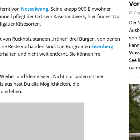
Vor
tfernt von
Nesselwang
. Seine knapp 900 Einwohner
Aug
tionell pflegt der Ort sein Käsehandwerk, hier findest Du
Der 
llgäuer Käsesorten.
Ausb
von 
von Rückholz standen „früher“ drei Burgen, von denen
kann
eine Reste vorhanden sind. Die Burgruinen
Eisenberg
Wass
erhalten und nicht weit entfernt. Sie können frei
See l
name
Weiher und kleine Seen. Nicht nur baden ist hier
z aus hast Du alle Möglichkeiten, die
u erleben.