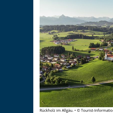
Asitzbahn - Leogang - Bilder
Schau Dir hier Bilder der Asitzbah
an.
Rückholz im Allgäu. • © Tourist-Informati