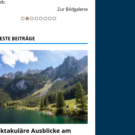
eb.
einer Grandiosen Alpen
Zur Bildgalerie
majestätisch...
ESTE BEITRÄGE
ktakuläre Ausblicke am