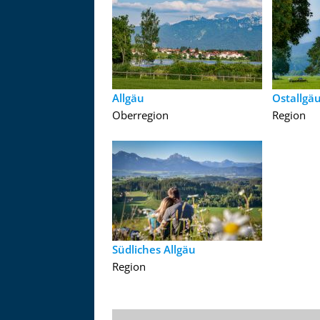
Allgäu
Ostallgä
Oberregion
Region
Südliches Allgäu
Region