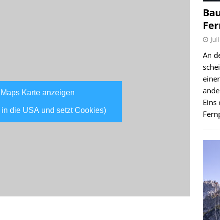
Bau
Fer
Jul
An d
schei
einen
ande
 Maps Karte anzeigen
Eins 
 in die USA und setzt Cookies)
Fernp