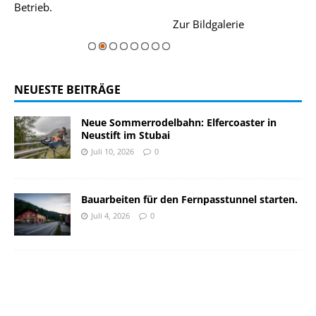
Betrieb.
einer Grandios
rie
Zur Bildgalerie
majestätisch...
NEUESTE BEITRÄGE
Neue Sommerrodelbahn: Elfercoaster in
Neustift im Stubai
Juli 10, 2026
0
Bauarbeiten für den Fernpasstunnel starten.
Juli 4, 2026
0