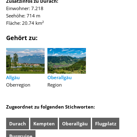
Zusatzinfos zu Durach:
Einwohner: 7.218
Seehöhe: 714 m
Fläche: 20.74 km²
Gehört zu:
Allgäu
Oberallgäu
Oberregion
Region
Zugeordnet zu folgenden Stichworten:
Durach
Kempten
Oberallgäu
Flugplatz
Burgruine