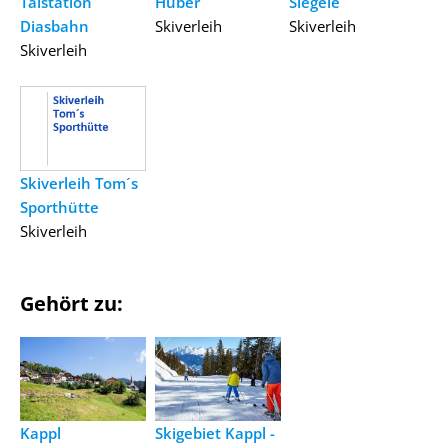
Talstation
Huber
Siegele
Diasbahn
Skiverleih
Skiverleih
Skiverleih
Skiverleih Tom´s
Sporthütte
Skiverleih
Gehört zu:
Kappl
Skigebiet Kappl -