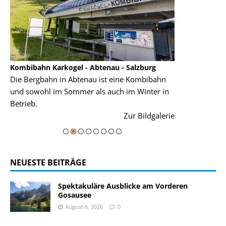
Kombibahn Karkogel - Abtenau - Salzburg
Garmisch-Part
Die Bergbahn in Abtenau ist eine Kombibahn
Garmisch-Parte
und sowohl im Sommer als auch im Winter in
der Hauptorte 
Betrieb.
einer Grandios
rie
Zur Bildgalerie
majestätisch...
NEUESTE BEITRÄGE
Spektakuläre Ausblicke am Vorderen
Gosausee
August 6, 2026
0