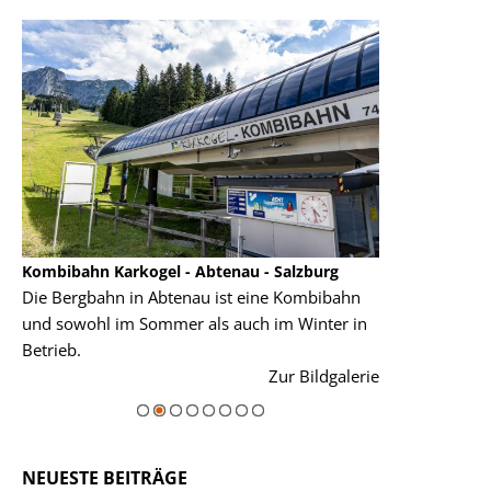
Kombibahn Karkogel - Abtenau - Salzburg
Garmisch-Part
Die Bergbahn in Abtenau ist eine Kombibahn
Garmisch-Parte
und sowohl im Sommer als auch im Winter in
der Hauptorte 
Betrieb.
einer Grandios
rie
Zur Bildgalerie
majestätisch...
NEUESTE BEITRÄGE