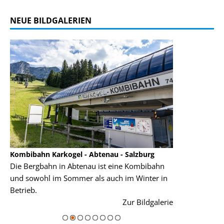
NEUE BILDGALERIEN
Kombibahn Karkogel - Abtenau - Salzburg
Garmisch-Part
Die Bergbahn in Abtenau ist eine Kombibahn
Garmisch-Parte
und sowohl im Sommer als auch im Winter in
der Hauptorte 
Betrieb.
einer Grandios
rie
Zur Bildgalerie
majestätisch...