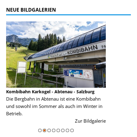
NEUE BILDGALERIEN
Kombibahn Karkogel - Abtenau - Salzburg
Garmisch-Part
Die Bergbahn in Abtenau ist eine Kombibahn
Garmisch-Parte
und sowohl im Sommer als auch im Winter in
der Hauptorte 
Betrieb.
einer Grandios
rie
Zur Bildgalerie
majestätisch...