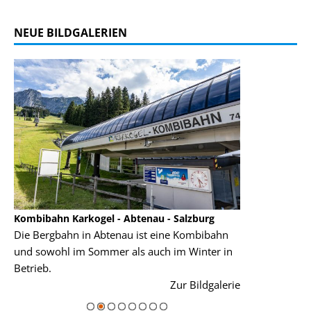
NEUE BILDGALERIEN
Kombibahn Karkogel - Abtenau - Salzburg
Garmisch-Part
Die Bergbahn in Abtenau ist eine Kombibahn
Garmisch-Parte
und sowohl im Sommer als auch im Winter in
der Hauptorte 
Betrieb.
einer Grandios
rie
Zur Bildgalerie
majestätisch...