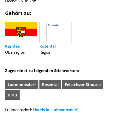
Fläche: 26.36 km²
Gehört zu:
Kärnten
Rosental
Oberregion
Region
Zugeordnet zu folgenden Stichworten:
Ludmannsdorf
Rosental
Feistritzer Stausee
Drau
Ludmannsdorf:
Hotels in Ludmannsdorf