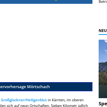
r Bildgalerie
Bilder des Coasters ansehen.
Betri
Zur Bildgalerie
NEU
tervorhersage Mörtschach
 Großglockner/Heiligenblut
in Kärnten, im oberen
Spe
ilen sich auf neun Ortschaften. Sieben Kilometr üdlich