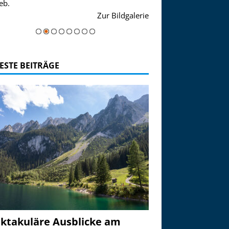
eb.
einer Grandiosen Alpen
Zur Bildgalerie
majestätisch...
ESTE BEITRÄGE
ktakuläre Ausblicke am