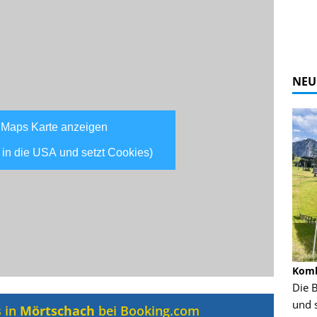
NEU
 Maps Karte anzeigen
 in die USA und setzt Cookies)
Alpine Coaster - Imst - Tirol - Bilder
Komb
n in Leogang
Mehr als 3,5 Kilometer Fahrspaß auf dem
Die 
Alpine Coaster in Imst! Hier kannst Du Dir
und 
s in
Mörtschach
bei Booking.com