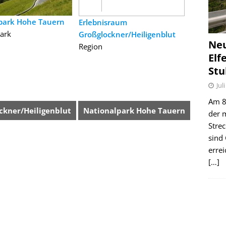
park Hohe Tauern
Erlebnisraum
ark
Großglockner/Heiligenblut
Ne
Region
Elf
Stu
Jul
Am 8.
ckner/Heiligenblut
Nationalpark Hohe Tauern
der 
Stre
sind
erre
[…]