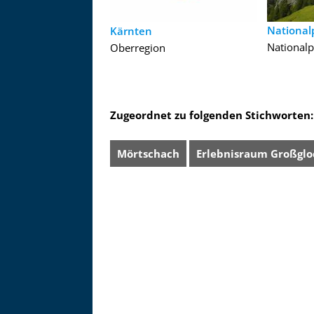
National
Kärnten
Nationalp
Oberregion
Zugeordnet zu folgenden Stichworten:
Mörtschach
Erlebnisraum Großglo