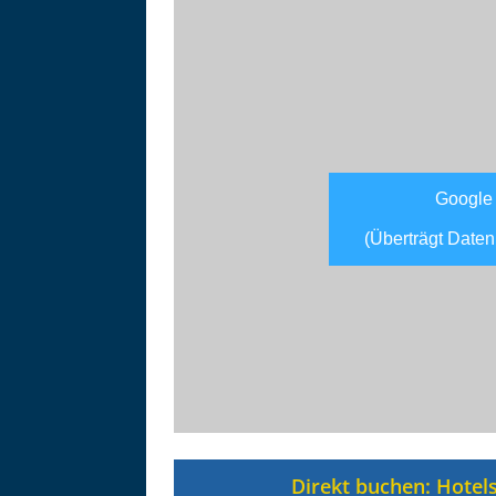
Google
(Überträgt Daten
Asitzbahn - Leogang - Bilder
Schau Dir hier Bilder der Asitzbah
an.
Direkt buchen: Hotel