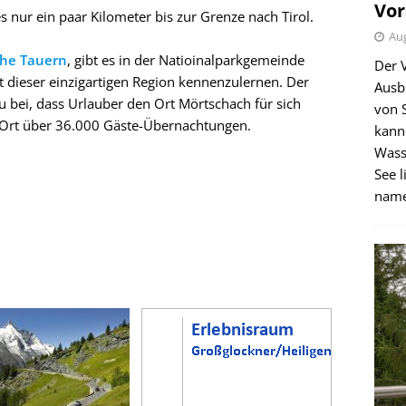
Vor
s nur ein paar Kilometer bis zur Grenze nach Tirol.
Aug
ohe Tauern
, gibt es in der Natioinalparkgemeinde
Der 
t dieser einzigartigen Region kennenzulernen. Der
Ausb
u bei, dass Urlauber den Ort Mörtschach für sich
von 
e Ort über 36.000 Gäste-Übernachtungen.
kann
Wass
See l
name