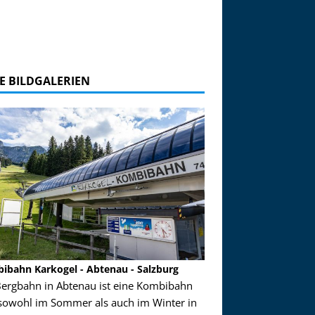
E BILDGALERIEN
ibahn Karkogel - Abtenau - Salzburg
Garmisch-Partenkirch
Bergbahn in Abtenau ist eine Kombibahn
Garmisch-Partenkirchen
sowohl im Sommer als auch im Winter in
der Hauptorte in Deuts