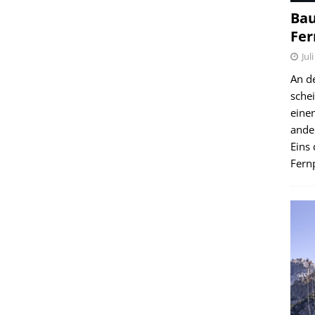
Bau
Fer
Jul
An d
schei
einen
ande
Eins 
Fernp