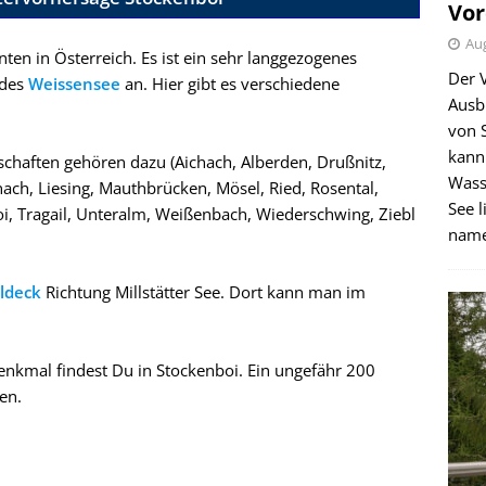
Vor
Aug
ten in Österreich. Es ist ein sehr langgezogenes
Der 
 des
Weissensee
an. Hier gibt es verschiedene
Ausb
von 
kann
chaften gehören dazu (Aichach, Alberden, Drußnitz,
Wass
h, Liesing, Mauthbrücken, Mösel, Ried, Rosental,
See l
i, Tragail, Unteralm, Weißenbach, Wiederschwing, Ziebl
name
oldeck
Richtung Millstätter See. Dort kann man im
enkmal findest Du in Stockenboi. Ein ungefähr 200
hen.