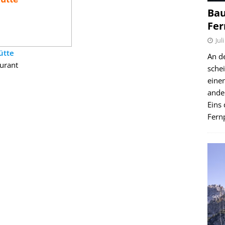
Bau
Fer
Jul
ütte
An d
urant
schei
einen
ande
Eins 
Fernp