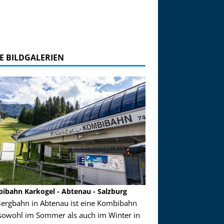
E BILDGALERIEN
ibahn Karkogel - Abtenau - Salzburg
Garmisch-Partenkirch
Bergbahn in Abtenau ist eine Kombibahn
Garmisch-Partenkirchen
sowohl im Sommer als auch im Winter in
der Hauptorte in Deuts