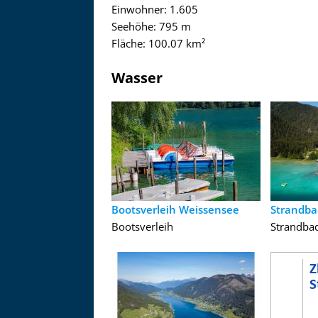
Einwohner: 1.605
Seehöhe: 795 m
Fläche: 100.07 km²
Wasser
Bootsverleih Weissensee
Strandba
Bootsverleih
Strandba