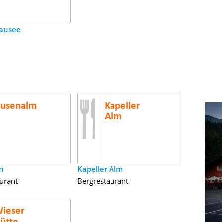
tausee
m
Kapeller Alm
urant
Bergrestaurant