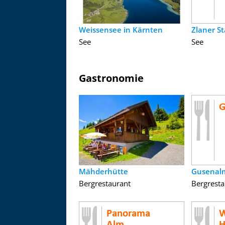
Weissensee in Kärnten
Zlaner S
See
See
Gastronomie
Mähderhütte
Gusenal
Bergrestaurant
Bergresta