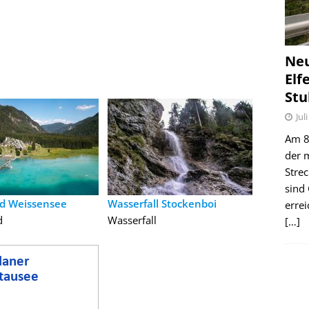
Ne
Elf
Stu
Jul
Am 8.
der 
Stre
sind
d Weissensee
Wasserfall Stockenboi
erre
d
Wasserfall
[…]