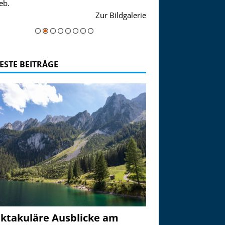
eb.
einer Grandiosen Alpen
Zur Bildgalerie
majestätisch...
ESTE BEITRÄGE
ktakuläre Ausblicke am