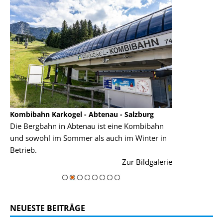
Kombibahn Karkogel - Abtenau - Salzburg
Garmisch-Part
Die Bergbahn in Abtenau ist eine Kombibahn
Garmisch-Parte
und sowohl im Sommer als auch im Winter in
der Hauptorte 
Betrieb.
einer Grandios
rie
Zur Bildgalerie
majestätisch...
NEUESTE BEITRÄGE