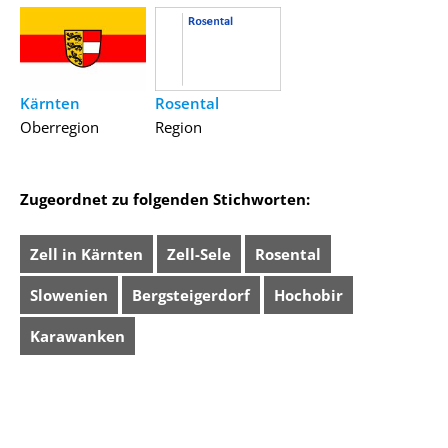
Kärnten
Rosental
Oberregion
Region
Zugeordnet zu folgenden Stichworten:
Zell in Kärnten
Zell-Sele
Rosental
Slowenien
Bergsteigerdorf
Hochobir
Karawanken