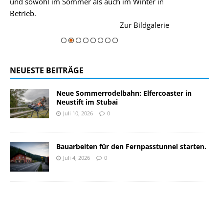
und sowohl im Sommer als auch im Winter in
der Hauptorte 
Betrieb.
einer Grandios
rie
Zur Bildgalerie
majestätisch...
NEUESTE BEITRÄGE
Neue Sommerrodelbahn: Elfercoaster in
Neustift im Stubai
Juli 10, 2026
0
Bauarbeiten für den Fernpasstunnel starten.
Juli 4, 2026
0