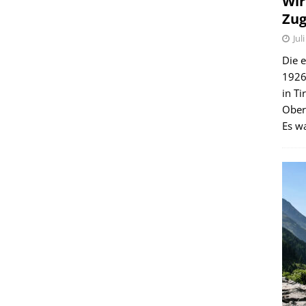
Wir
Zug
Jul
Die e
1926 
in Ti
Ober
Es wa