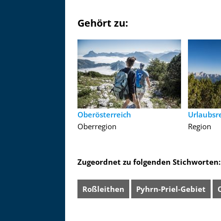
Gehört zu:
Oberösterreich
Urlaubsre
Oberregion
Region
Zugeordnet zu folgenden Stichworten:
Roßleithen
Pyhrn-Priel-Gebiet