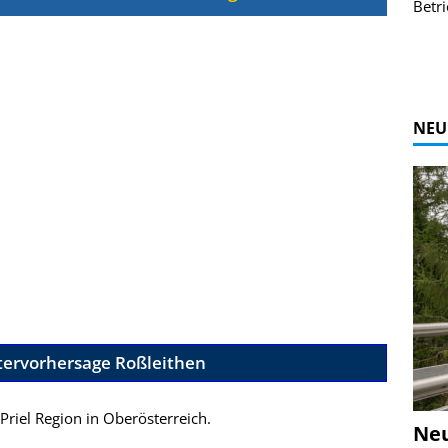
r Bildgalerie
Bilder des Coasters ansehen.
Betri
Zur Bildgalerie
NEU
tervorhersage Roßleithen
-Priel Region in Oberösterreich.
Ne