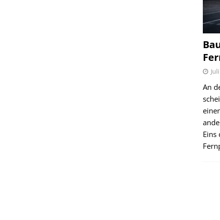
Bau
Fer
Jul
An d
schei
einen
ande
Eins 
Fernp