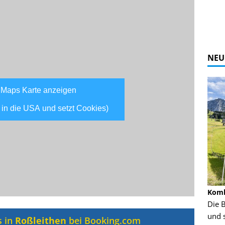
NEU
 Maps Karte anzeigen
 in die USA und setzt Cookies)
Alpine Coaster - Imst - Tirol - Bilder
Komb
n in Leogang
Mehr als 3,5 Kilometer Fahrspaß auf dem
Die 
Alpine Coaster in Imst! Hier kannst Du Dir
und 
s in
Roßleithen
bei Booking.com