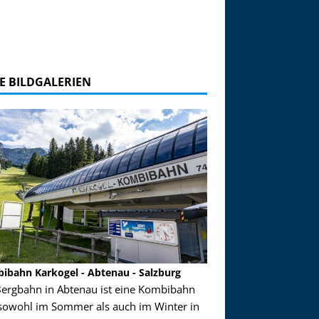
E BILDGALERIEN
ibahn Karkogel - Abtenau - Salzburg
Garmisch-Partenkirch
Bergbahn in Abtenau ist eine Kombibahn
Garmisch-Partenkirchen
sowohl im Sommer als auch im Winter in
der Hauptorte in Deuts