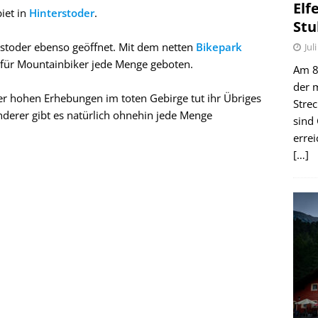
Elf
iet in
Hinterstoder
.
Stu
stoder ebenso geöffnet. Mit dem netten
Bikepark
Jul
 für Mountainbiker jede Menge geboten.
Am 8.
der 
er hohen Erhebungen im toten Gebirge tut ihr Übriges
Stre
nderer gibt es natürlich ohnehin jede Menge
sind
erre
[…]