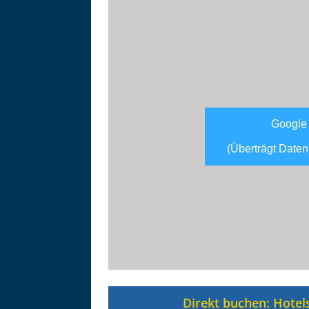
Google
(Überträgt Daten
Asitzbahn - Leogang - Bilder
Schau Dir hier Bilder der Asitzbah
an.
Direkt buchen: Hotel