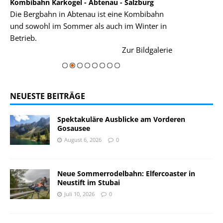
Kombibahn Karkogel - Abtenau - Salzburg
Garmisch-Part
Die Bergbahn in Abtenau ist eine Kombibahn
Garmisch-Parte
und sowohl im Sommer als auch im Winter in
der Hauptorte 
Betrieb.
einer Grandios
rie
Zur Bildgalerie
majestätisch...
NEUESTE BEITRÄGE
Spektakuläre Ausblicke am Vorderen
Gosausee
August 6, 2026
0
Neue Sommerrodelbahn: Elfercoaster in
Neustift im Stubai
Juli 10, 2026
0