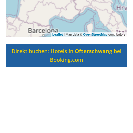
| Map data ©
contributors
Leaflet
OpenStreetMap
Direkt buchen: Hotels in
Ofterschwang
bei
Booking.com