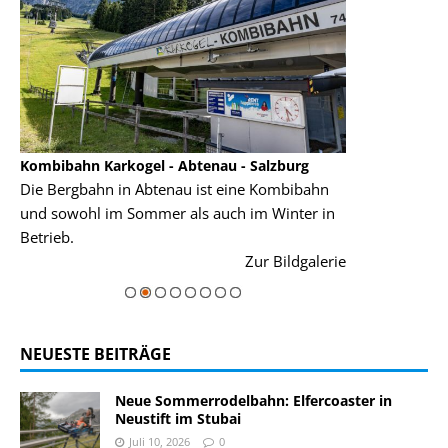
Kombibahn Karkogel - Abtenau - Salzburg
Garmisch-Part
Die Bergbahn in Abtenau ist eine Kombibahn
Garmisch-Parte
und sowohl im Sommer als auch im Winter in
der Hauptorte 
Betrieb.
einer Grandios
rie
Zur Bildgalerie
majestätisch...
NEUESTE BEITRÄGE
Neue Sommerrodelbahn: Elfercoaster in
Neustift im Stubai
Juli 10, 2026
0