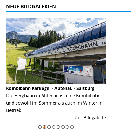
NEUE BILDGALERIEN
ibahn Karkogel - Abtenau - Salzburg
Garmisch-Partenkirch
Bergbahn in Abtenau ist eine Kombibahn
Garmisch-Partenkirche
sowohl im Sommer als auch im Winter in
der Hauptorte in Deut
ieb.
einer Grandiosen Alpe
Zur Bildgalerie
majestätisch...