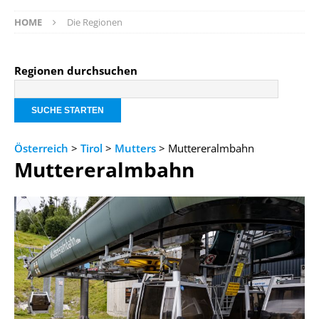
HOME
Die Regionen
Regionen durchsuchen
Österreich
>
Tirol
>
Mutters
> Muttereralmbahn
Muttereralmbahn