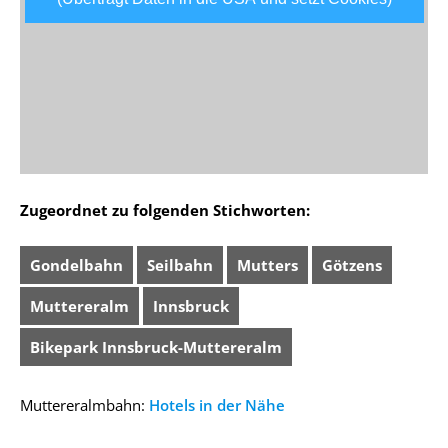
Zugeordnet zu folgenden Stichworten:
Gondelbahn
Seilbahn
Mutters
Götzens
Muttereralm
Innsbruck
Bikepark Innsbruck-Muttereralm
Muttereralmbahn:
Hotels in der Nähe