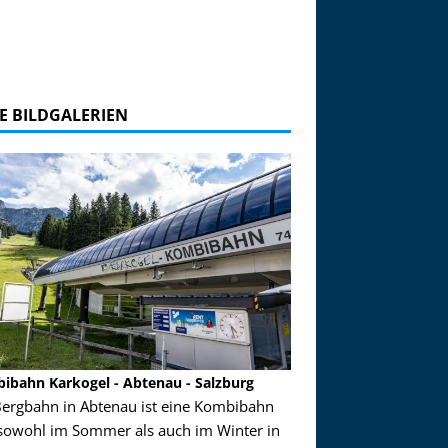
E BILDGALERIEN
ibahn Karkogel - Abtenau - Salzburg
Garmisch-Partenkirch
Bergbahn in Abtenau ist eine Kombibahn
Garmisch-Partenkirchen
sowohl im Sommer als auch im Winter in
der Hauptorte in Deuts