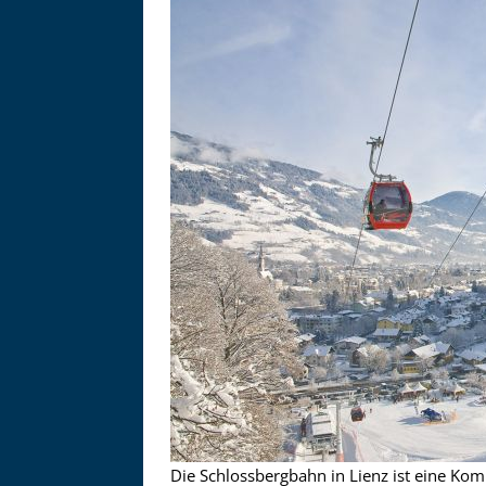
Asitzbahn - Leogang - Bilder
Schau Dir hier Bilder der Asitzbah
an.
Die Schlossbergbahn in Lienz ist eine Kom