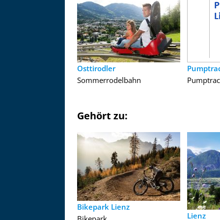
Osttirodler
Pumptrac
Sommerrodelbahn
Pumptrac
Gehört zu:
Bikepark Lienz
Lienz
Bikepark