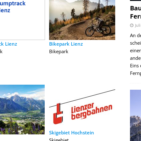
Bau
Fer
Jul
An d
schei
k Lienz
Bikepark Lienz
einen
k
Bikepark
ande
Eins 
Fernp
Skigebiet Hochstein
Skigebiet