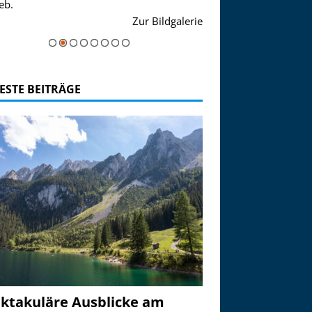
eb.
einer Grandiosen Alpen
Zur Bildgalerie
majestätisch...
ESTE BEITRÄGE
ktakuläre Ausblicke am