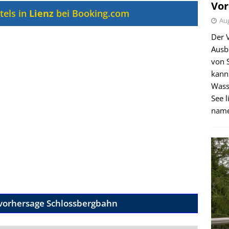
Vor
tels in
Lienz
bei Booking.com
Aug
Der 
Ausb
von 
kann
Wass
See l
name
vorhersage Schlossbergbahn