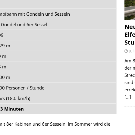
bibahn mit Gondeln und Sesseln
 Gondel und 6er Sessel
Ne
Elf
09
Stu
029 m
Jul
0 m
Am 8.
8 m
der 
Stre
000 m
sind
00 Personen / Stunde
erre
[…]
/s (18,0 km/h)
 3 Minuten
mit 8er Kabinen und 6er Sesseln. Im Sommer wird die