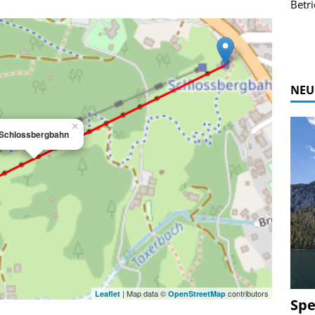
r Bildgalerie
Bilder des Coasters ansehen.
Betri
Zur Bildgalerie
NEU
×
Schlossbergbahn
| Map data ©
contributors
Leaflet
OpenStreetMap
Spe