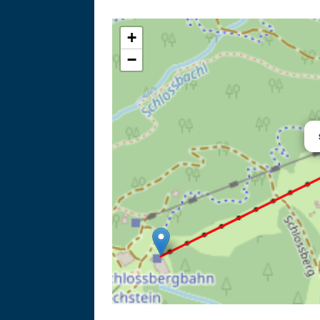
Zu
+
−