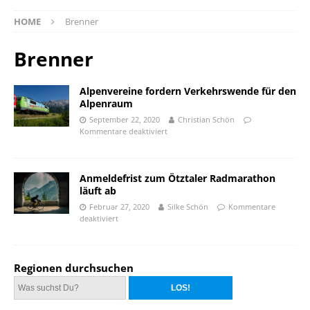
HOME
Brenner
Brenner
Alpenvereine fordern Verkehrswende für den
Alpenraum
September 22, 2020
Christian Schön
Kommentare deaktiviert
Anmeldefrist zum Ötztaler Radmarathon
läuft ab
Februar 27, 2020
Silke Schön
Kommentare
deaktiviert
Regionen durchsuchen