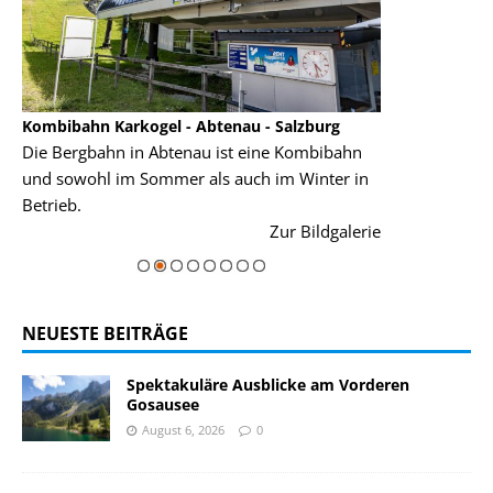
Kombibahn Karkogel - Abtenau - Salzburg
Garmisch-Part
Die Bergbahn in Abtenau ist eine Kombibahn
Garmisch-Parte
und sowohl im Sommer als auch im Winter in
der Hauptorte 
Betrieb.
einer Grandios
rie
Zur Bildgalerie
majestätisch...
NEUESTE BEITRÄGE
Spektakuläre Ausblicke am Vorderen
Gosausee
August 6, 2026
0