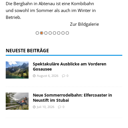
Die Bergbahn in Abtenau ist eine Kombibahn
Garmisch-Parte
und sowohl im Sommer als auch im Winter in
der Hauptorte 
Betrieb.
einer Grandios
rie
Zur Bildgalerie
majestätisch...
NEUESTE BEITRÄGE
Spektakuläre Ausblicke am Vorderen
Gosausee
August 6, 2026
0
Neue Sommerrodelbahn: Elfercoaster in
Neustift im Stubai
Juli 10, 2026
0