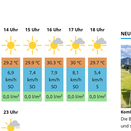
14 Uhr
15 Uhr
16 Uhr
17 Uhr
18 Uhr
NEU
29.2 °C
29.9 °C
30.3 °C
30 °C
29.7 °C
6,9
7,4
7,9
8,1
5,4
km/h
km/h
km/h
km/h
km/h
SO
SO
SO
SO
S
0,0 l/m²
0,0 l/m²
0,0 l/m²
0,0 l/m²
0,0 l/m²
23 Uhr
Alpine Coaster - Imst - Tirol - Bilder
Komb
n in Leogang
Mehr als 3,5 Kilometer Fahrspaß auf dem
Die 
Alpine Coaster in Imst! Hier kannst Du Dir
und 