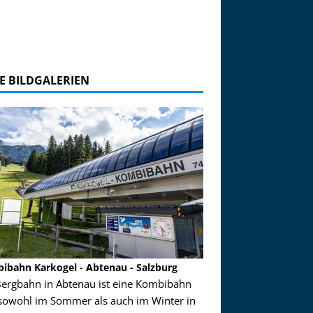
E BILDGALERIEN
ibahn Karkogel - Abtenau - Salzburg
Garmisch-Partenkirch
Bergbahn in Abtenau ist eine Kombibahn
Garmisch-Partenkirchen
sowohl im Sommer als auch im Winter in
der Hauptorte in Deuts