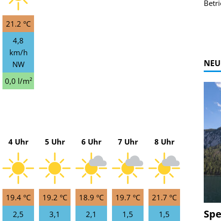
r Bildgalerie
Bilder des Coasters ansehen.
Betri
Zur Bildgalerie
21.2 °C
4,8
km/h
NEU
NW
0,0 l/m²
4 Uhr
5 Uhr
6 Uhr
7 Uhr
8 Uhr
19.4 °C
19.2 °C
18.9 °C
19.7 °C
21.7 °C
Spe
2,5
3,1
2,1
1,5
1,5