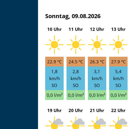
Sonntag, 09.08.2026
10 Uhr
11 Uhr
12 Uhr
13 Uhr
22.9 °C
24.5 °C
26.3 °C
27.9 °C
1,8
2,8
3,1
5,4
km/h
km/h
km/h
km/h
SO
SO
SO
SO
0,0 l/m²
0,0 l/m²
0,0 l/m²
0,0 l/m²
19 Uhr
Asitzbahn - Leogang - Bilder
20 Uhr
21 Uhr
22 Uhr
Schau Dir hier Bilder der Asitzbah
an.