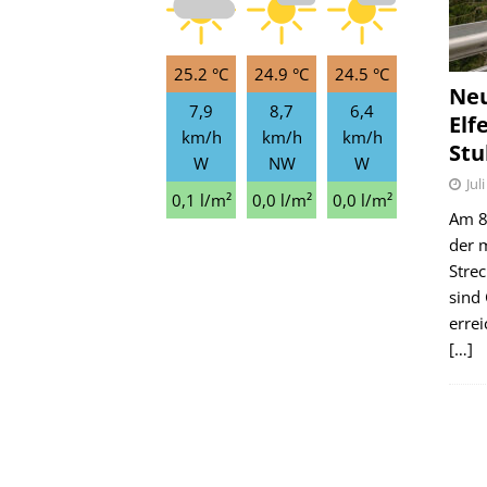
25.2 °C
24.9 °C
24.5 °C
Ne
7,9
8,7
6,4
Elf
km/h
km/h
km/h
Stu
W
NW
W
Jul
0,1 l/m²
0,0 l/m²
0,0 l/m²
Am 8.
der 
Stre
sind
erre
[…]