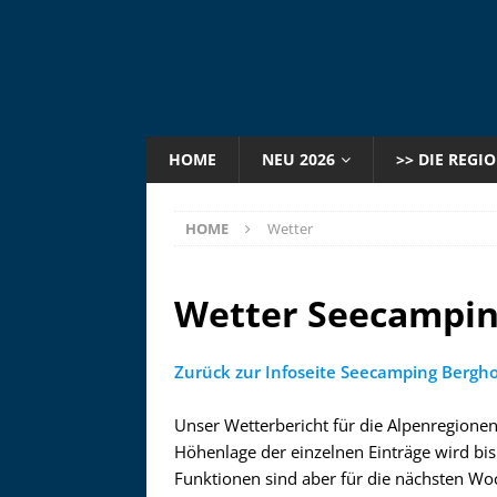
HOME
NEU 2026
>> DIE REGI
HOME
Wetter
Wetter Seecampin
Zurück zur Infoseite Seecamping Bergho
Unser Wetterbericht für die Alpenregionen
Höhenlage der einzelnen Einträge wird bisl
Funktionen sind aber für die nächsten Wo