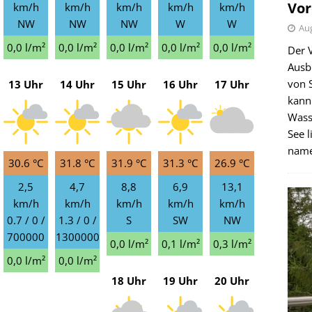
Vor
km/h
km/h
km/h
km/h
km/h
NW
NW
NW
W
W
Aug
0,0 l/m²
0,0 l/m²
0,0 l/m²
0,0 l/m²
0,0 l/m²
Der 
Ausb
von 
13 Uhr
14 Uhr
15 Uhr
16 Uhr
17 Uhr
kann
Wass
See l
name
30.6 °C
31.8 °C
31.9 °C
31.3 °C
26.9 °C
2,5
4,7
8,8
6,9
13,1
km/h
km/h
km/h
km/h
km/h
0.7 / 0 /
1.3 / 0 /
S
SW
NW
700000
1300000
0,0 l/m²
0,1 l/m²
0,3 l/m²
0,0 l/m²
0,0 l/m²
18 Uhr
19 Uhr
20 Uhr