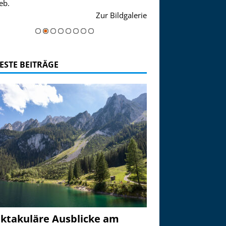
eb.
einer Grandiosen Alpen
Zur Bildgalerie
majestätisch...
ESTE BEITRÄGE
ktakuläre Ausblicke am