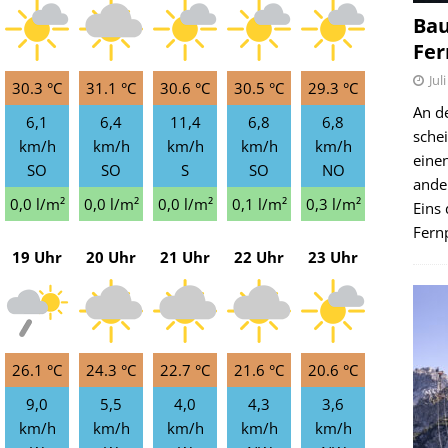
Bau
Fer
Jul
30.3 °C
31.1 °C
30.6 °C
30.5 °C
29.3 °C
An d
6,1
6,4
11,4
6,8
6,8
schei
km/h
km/h
km/h
km/h
km/h
einen
SO
SO
S
SO
NO
ande
0,0 l/m²
0,0 l/m²
0,0 l/m²
0,1 l/m²
0,3 l/m²
Eins 
Fernp
19 Uhr
20 Uhr
21 Uhr
22 Uhr
23 Uhr
26.1 °C
24.3 °C
22.7 °C
21.6 °C
20.6 °C
9,0
5,5
4,0
4,3
3,6
km/h
km/h
km/h
km/h
km/h