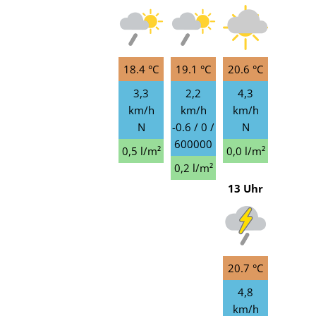
18.4 °C
19.1 °C
20.6 °C
3,3
2,2
4,3
km/h
km/h
km/h
N
-0.6 / 0 /
N
600000
0,5 l/m²
0,0 l/m²
0,2 l/m²
13 Uhr
20.7 °C
4,8
km/h