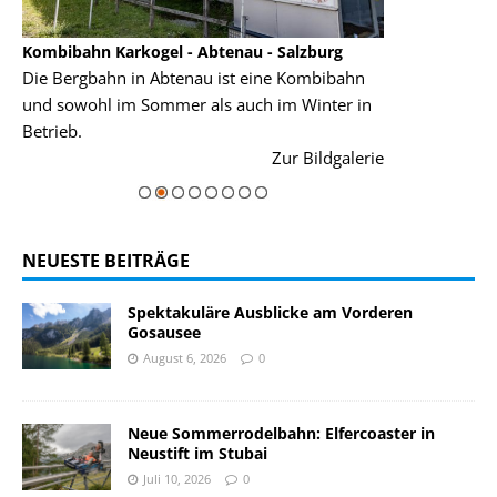
Kombibahn Karkogel - Abtenau - Salzburg
Garmisch-Part
Die Bergbahn in Abtenau ist eine Kombibahn
Garmisch-Parte
und sowohl im Sommer als auch im Winter in
der Hauptorte 
Betrieb.
einer Grandios
rie
Zur Bildgalerie
majestätisch...
NEUESTE BEITRÄGE
Spektakuläre Ausblicke am Vorderen
Gosausee
August 6, 2026
0
Neue Sommerrodelbahn: Elfercoaster in
Neustift im Stubai
Juli 10, 2026
0