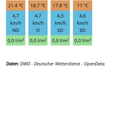
21.4 °C
18.7 °C
17.8 °C
17 °C
4,7
4,7
4,3
4,6
km/h
km/h
km/h
km/h
NO
O
SO
SO
0,0 l/m²
0,0 l/m²
0,0 l/m²
0,0 l/m²
Daten:
DWD - Deutscher Wetterdienst - OpenData.