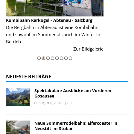
Kombibahn Karkogel - Abtenau - Salzburg
Garmisch-Part
Die Bergbahn in Abtenau ist eine Kombibahn
Garmisch-Parte
und sowohl im Sommer als auch im Winter in
der Hauptorte 
Betrieb.
einer Grandios
rie
Zur Bildgalerie
majestätisch...
NEUESTE BEITRÄGE
Spektakuläre Ausblicke am Vorderen
Gosausee
August 6, 2026
0
Neue Sommerrodelbahn: Elfercoaster in
Neustift im Stubai