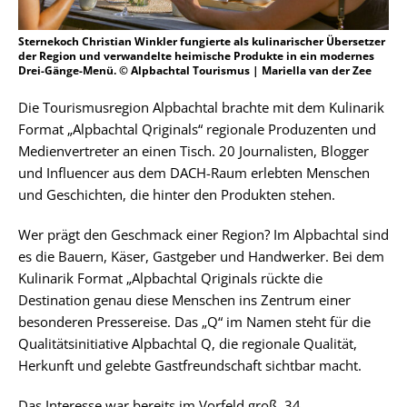
Sternekoch Christian Winkler fungierte als kulinarischer Übersetzer
der Region und verwandelte heimische Produkte in ein modernes
Drei-Gänge-Menü. © Alpbachtal Tourismus | Mariella van der Zee
Die Tourismusregion Alpbachtal brachte mit dem Kulinarik
Format „Alpbachtal Qriginals“ regionale Produzenten und
Medienvertreter an einen Tisch. 20 Journalisten, Blogger
und Influencer aus dem DACH-Raum erlebten Menschen
und Geschichten, die hinter den Produkten stehen.
Wer prägt den Geschmack einer Region? Im Alpbachtal sind
es die Bauern, Käser, Gastgeber und Handwerker. Bei dem
Kulinarik Format „Alpbachtal Qriginals rückte die
Destination genau diese Menschen ins Zentrum einer
besonderen Pressereise. Das „Q“ im Namen steht für die
Qualitätsinitiative Alpbachtal Q, die regionale Qualität,
Herkunft und gelebte Gastfreundschaft sichtbar macht.
Das Interesse war bereits im Vorfeld groß. 34