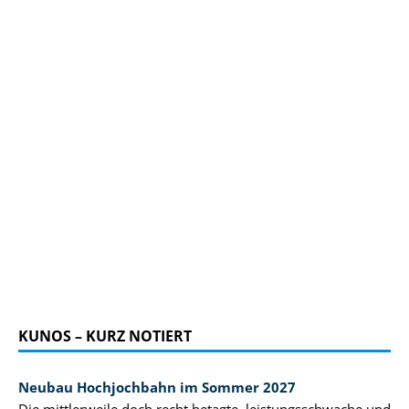
KUNOS – KURZ NOTIERT
Neubau Hochjochbahn im Sommer 2027
Die mittlerweile doch recht betagte, leistungsschwache und