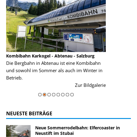
Kombibahn Karkogel - Abtenau - Salzburg
Garmisch-Part
Die Bergbahn in Abtenau ist eine Kombibahn
Garmisch-Parte
und sowohl im Sommer als auch im Winter in
der Hauptorte 
Betrieb.
einer Grandios
rie
Zur Bildgalerie
majestätisch...
NEUESTE BEITRÄGE
Neue Sommerrodelbahn: Elfercoaster in
Neustift im Stubai