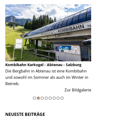
Kombibahn Karkogel - Abtenau - Salzburg
Garmisch-Part
Die Bergbahn in Abtenau ist eine Kombibahn
Garmisch-Parte
und sowohl im Sommer als auch im Winter in
der Hauptorte 
Betrieb.
einer Grandios
rie
Zur Bildgalerie
majestätisch...
NEUESTE BEITRÄGE