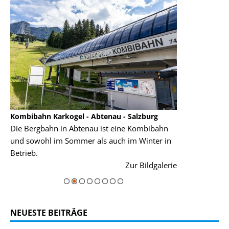
Kombibahn Karkogel - Abtenau - Salzburg
Garmisch-Part
Die Bergbahn in Abtenau ist eine Kombibahn
Garmisch-Parte
und sowohl im Sommer als auch im Winter in
der Hauptorte 
Betrieb.
einer Grandios
rie
Zur Bildgalerie
majestätisch...
NEUESTE BEITRÄGE