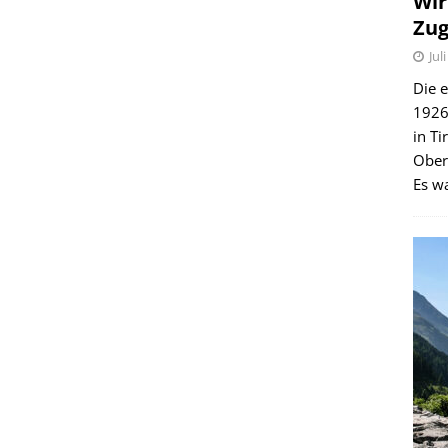
Wir
Zug
Jul
Die e
1926 
in Ti
Ober
Es wa