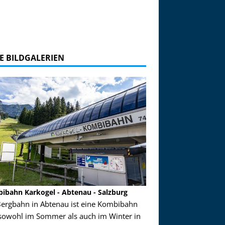
E BILDGALERIEN
ibahn Karkogel - Abtenau - Salzburg
Garmisch-Partenkirch
Bergbahn in Abtenau ist eine Kombibahn
Garmisch-Partenkirchen
sowohl im Sommer als auch im Winter in
der Hauptorte in Deuts