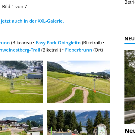
r Bildgalerie
Bilder des Coasters ansehen.
Betri
Bild 1 von 7
Zur Bildgalerie
jetzt auch in der XXL-Galerie.
NEU
brunn
(Bikearea) •
Easy Park Obingleitn
(Biketrail) •
hweinestberg-Trail
(Biketrail) •
Fieberbrunn
(Ort)
Ne