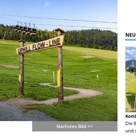
NEU
Alpine Coaster - Imst - Tirol - Bilder
Komb
n in Leogang
Mehr als 3,5 Kilometer Fahrspaß auf dem
Die 
Nächstes Bild >>
Alpine Coaster in Imst! Hier kannst Du Dir
und 