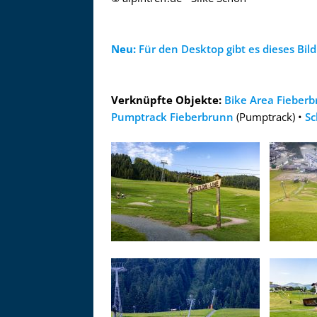
Zu
Neu:
Für den Desktop gibt es dieses Bild 
Verknüpfte Objekte:
Bike Area Fieber
Pumptrack Fieberbrunn
(Pumptrack) •
Sc