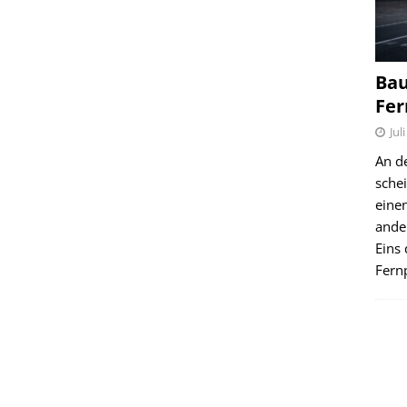
Bau
Fer
Jul
An d
schei
einen
ande
Eins 
Fernp