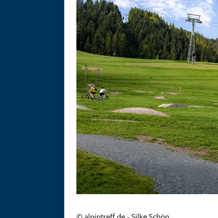
Asitzbahn - Leogang - Bilder
Schau Dir hier Bilder der Asitzbah
an.
© alpintreff.de - Silke Schön