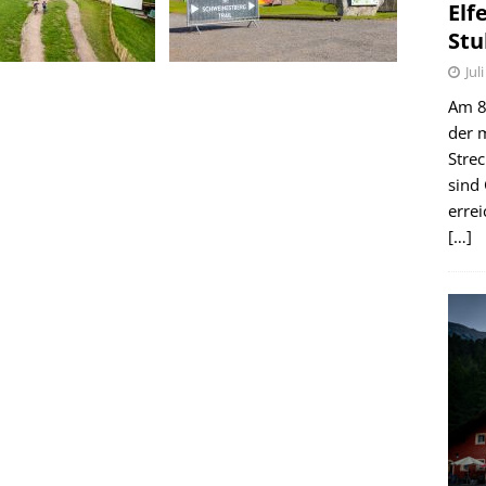
Elf
Stu
Jul
Am 8.
der 
Stre
sind
erre
[…]